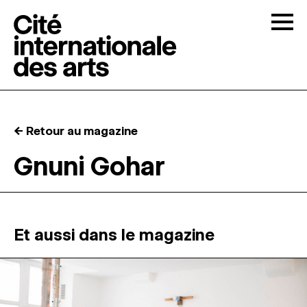
Skip to content
Togg
APPELS À CANDIDATURES
← Retour au magazine
LA CITÉ
↓
Gnuni Gohar
RÉSIDENCES
↓
ATELIERS OUVERTS
Et aussi dans le magazine
PROGRAMMATION