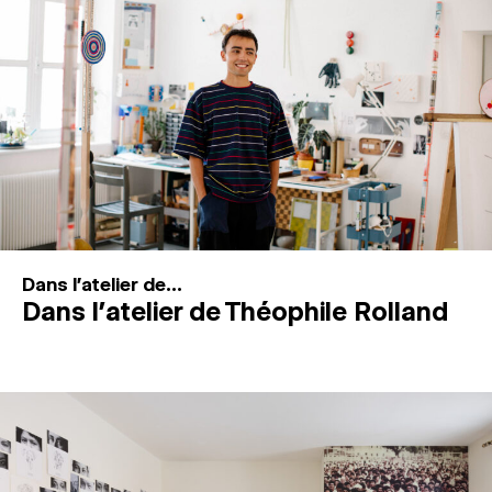
MAGAZINE
ESPACES DE PRATIQUE ARTISTIQUE
↓
Recherche
Connexion
↓
Dans l'atelier de...
Dans l’atelier de Théophile Rolland