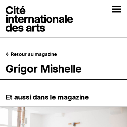
Skip to content
Togg
APPELS À CANDIDATURES
← Retour au magazine
LA CITÉ
↓
Grigor Mishelle
RÉSIDENCES
↓
ATELIERS OUVERTS
Et aussi dans le magazine
PROGRAMMATION