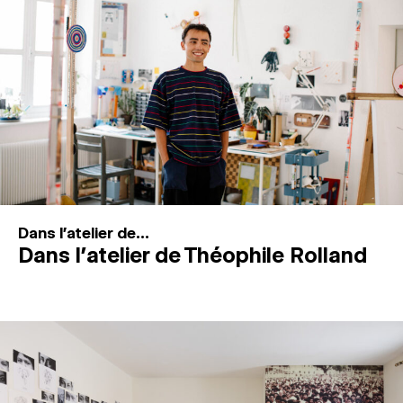
MAGAZINE
ESPACES DE PRATIQUE ARTISTIQUE
↓
Recherche
Connexion
↓
Dans l'atelier de...
Dans l’atelier de Théophile Rolland