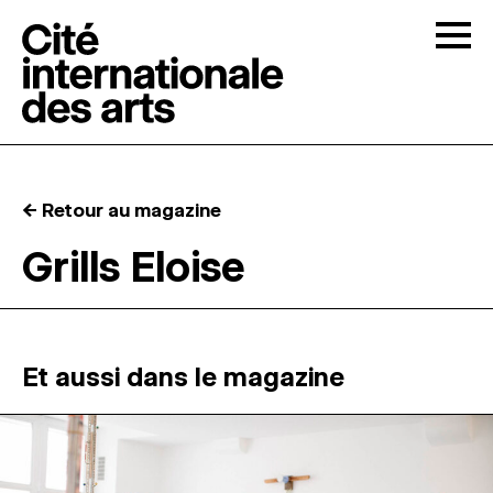
Skip to content
Togg
APPELS À CANDIDATURES
← Retour au magazine
LA CITÉ
↓
Grills Eloise
RÉSIDENCES
↓
ATELIERS OUVERTS
Et aussi dans le magazine
PROGRAMMATION