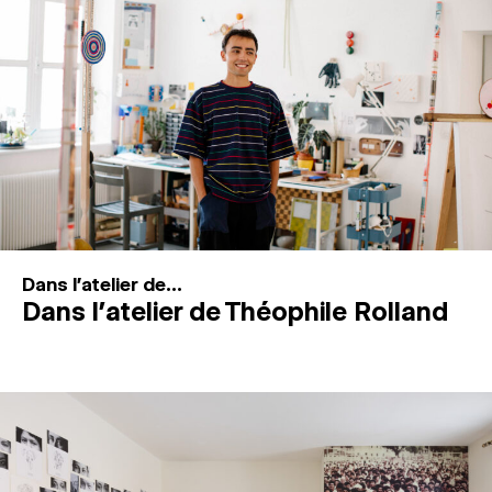
MAGAZINE
ESPACES DE PRATIQUE ARTISTIQUE
↓
Recherche
Connexion
↓
Dans l'atelier de...
Dans l’atelier de Théophile Rolland