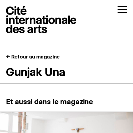
Skip to content
Togg
APPELS À CANDIDATURES
← Retour au magazine
LA CITÉ
↓
Gunjak Una
RÉSIDENCES
↓
ATELIERS OUVERTS
Et aussi dans le magazine
PROGRAMMATION