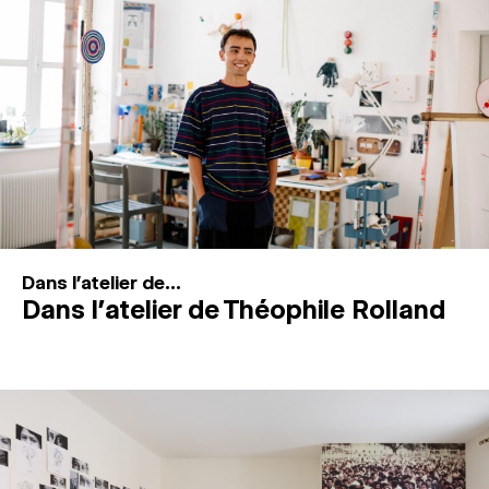
MAGAZINE
ESPACES DE PRATIQUE ARTISTIQUE
↓
Recherche
Connexion
↓
Dans l'atelier de...
Dans l’atelier de Théophile Rolland