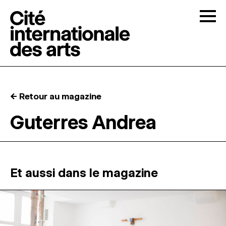
Skip to content
Togg
APPELS À CANDIDATURES
← Retour au magazine
LA CITÉ
↓
Guterres Andrea
RÉSIDENCES
↓
ATELIERS OUVERTS
Et aussi dans le magazine
PROGRAMMATION