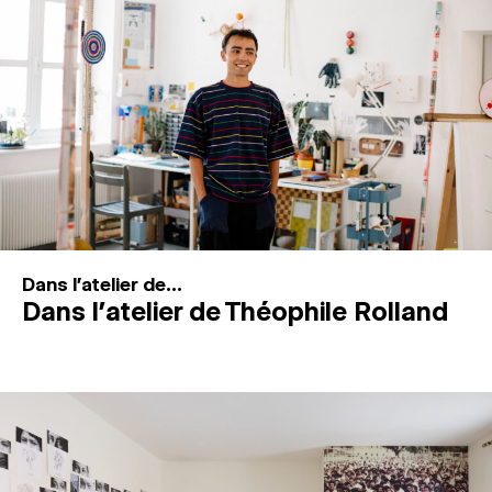
MAGAZINE
ESPACES DE PRATIQUE ARTISTIQUE
↓
Recherche
Connexion
↓
Dans l'atelier de...
Dans l’atelier de Théophile Rolland