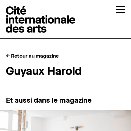
Skip to content
Togg
APPELS À CANDIDATURES
← Retour au magazine
LA CITÉ
↓
Guyaux Harold
RÉSIDENCES
↓
ATELIERS OUVERTS
Et aussi dans le magazine
PROGRAMMATION