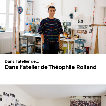
MAGAZINE
ESPACES DE PRATIQUE ARTISTIQUE
↓
Recherche
Connexion
↓
Dans l'atelier de...
Dans l’atelier de Théophile Rolland