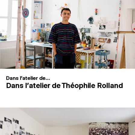
MAGAZINE
ESPACES DE PRATIQUE ARTISTIQUE
↓
Recherche
Connexion
↓
Dans l'atelier de...
Dans l’atelier de Théophile Rolland