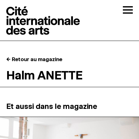
Skip to content
Togg
APPELS À CANDIDATURES
← Retour au magazine
LA CITÉ
↓
Halm ANETTE
RÉSIDENCES
↓
ATELIERS OUVERTS
Et aussi dans le magazine
PROGRAMMATION