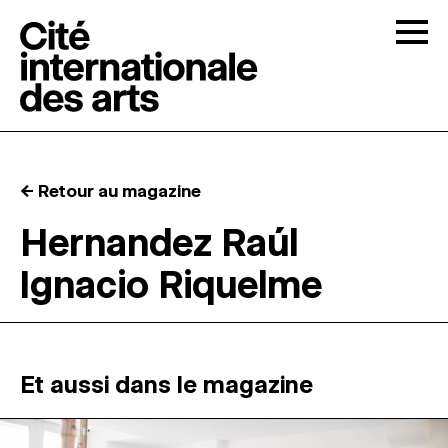
Skip to content
Togg
APPELS À CANDIDATURES
← Retour au magazine
LA CITÉ
↓
Hernandez Raúl
Ignacio Riquelme
RÉSIDENCES
↓
ATELIERS OUVERTS
Et aussi dans le magazine
PROGRAMMATION