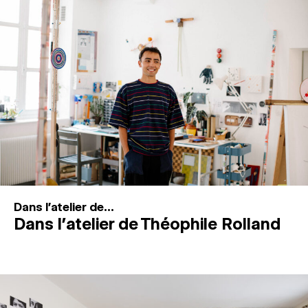
MAGAZINE
ESPACES DE PRATIQUE ARTISTIQUE
↓
Recherche
Connexion
↓
Dans l'atelier de...
Dans l’atelier de Théophile Rolland