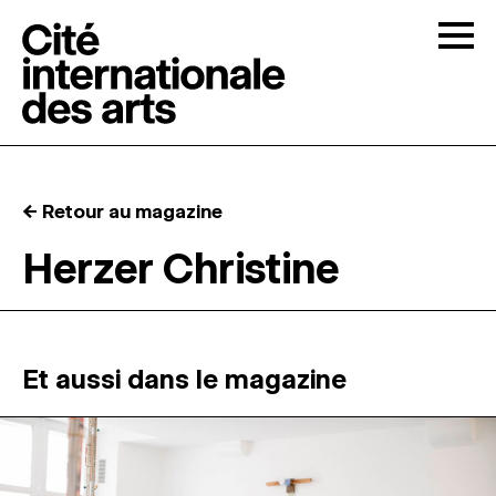
Skip to content
Togg
APPELS À CANDIDATURES
← Retour au magazine
LA CITÉ
↓
Herzer Christine
RÉSIDENCES
↓
ATELIERS OUVERTS
Et aussi dans le magazine
PROGRAMMATION