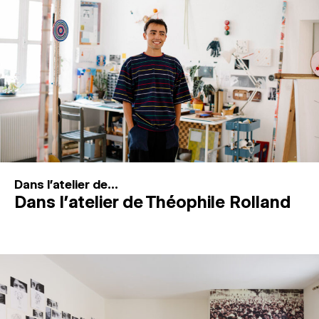
MAGAZINE
ESPACES DE PRATIQUE ARTISTIQUE
↓
Recherche
Connexion
↓
Dans l'atelier de...
Dans l’atelier de Théophile Rolland