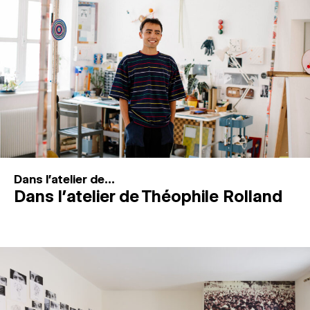
MAGAZINE
ESPACES DE PRATIQUE ARTISTIQUE
↓
Recherche
Connexion
↓
Dans l'atelier de...
Dans l’atelier de Théophile Rolland