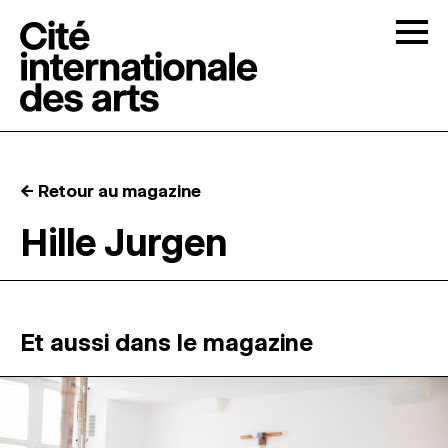
Skip to content
Togg
APPELS À CANDIDATURES
← Retour au magazine
LA CITÉ
↓
Hille Jurgen
RÉSIDENCES
↓
ATELIERS OUVERTS
Et aussi dans le magazine
PROGRAMMATION