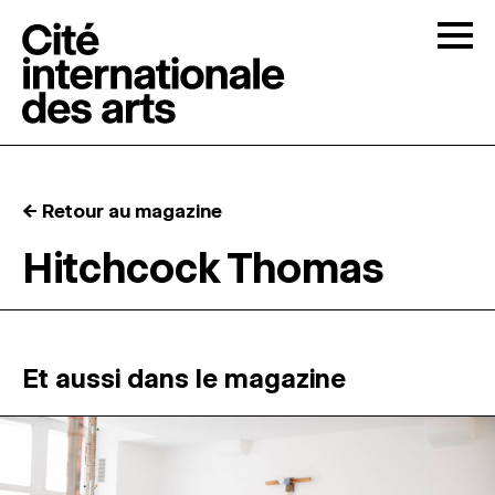
Skip to content
Togg
APPELS À CANDIDATURES
← Retour au magazine
LA CITÉ
↓
Hitchcock Thomas
RÉSIDENCES
↓
ATELIERS OUVERTS
Et aussi dans le magazine
PROGRAMMATION