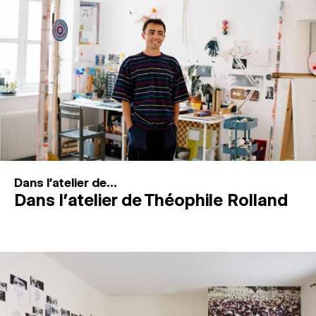
MAGAZINE
ESPACES DE PRATIQUE ARTISTIQUE
↓
Recherche
Connexion
↓
Dans l'atelier de...
Dans l’atelier de Théophile Rolland