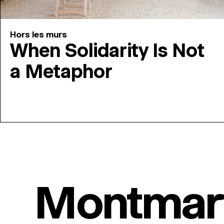
Hors les murs
When Solidarity Is Not
a Metaphor
Montmar