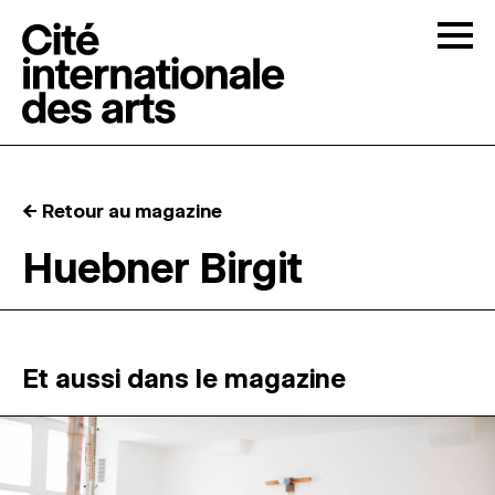
Skip to content
Togg
APPELS À CANDIDATURES
← Retour au magazine
LA CITÉ
↓
Huebner Birgit
RÉSIDENCES
↓
ATELIERS OUVERTS
Et aussi dans le magazine
PROGRAMMATION