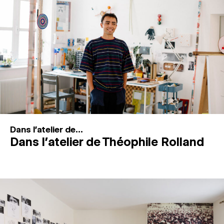
MAGAZINE
ESPACES DE PRATIQUE ARTISTIQUE
↓
Recherche
Connexion
↓
Dans l'atelier de...
Dans l’atelier de Théophile Rolland