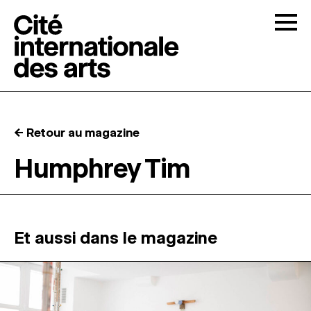
Skip to content
Togg
APPELS À CANDIDATURES
← Retour au magazine
LA CITÉ
↓
Humphrey Tim
RÉSIDENCES
↓
ATELIERS OUVERTS
Et aussi dans le magazine
PROGRAMMATION