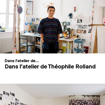
MAGAZINE
ESPACES DE PRATIQUE ARTISTIQUE
↓
Recherche
Connexion
↓
Dans l'atelier de...
Dans l’atelier de Théophile Rolland