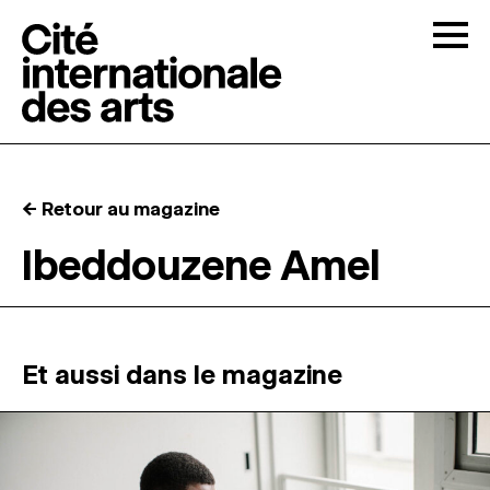
Skip to content
Togg
APPELS À CANDIDATURES
← Retour au magazine
LA CITÉ
↓
Ibeddouzene Amel
RÉSIDENCES
↓
ATELIERS OUVERTS
Et aussi dans le magazine
PROGRAMMATION