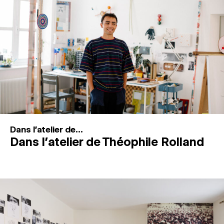
MAGAZINE
ESPACES DE PRATIQUE ARTISTIQUE
↓
Recherche
Connexion
↓
Dans l'atelier de...
Dans l’atelier de Théophile Rolland