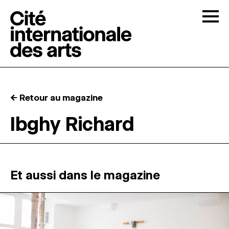
Skip to content
Togg
APPELS À CANDIDATURES
← Retour au magazine
LA CITÉ
↓
Ibghy Richard
RÉSIDENCES
↓
ATELIERS OUVERTS
Et aussi dans le magazine
PROGRAMMATION