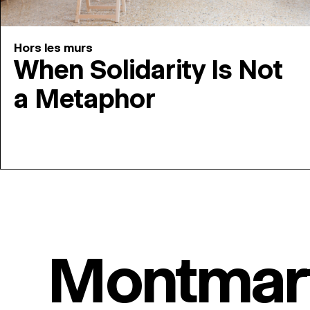
Hors les murs
When Solidarity Is Not
a Metaphor
Montmar