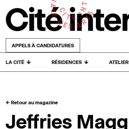
Skip to content
APPELS À CANDIDATURES
↓
↓
LA CITÉ
RÉSIDENCES
ATELIE
← Retour au magazine
Jeffries Mag