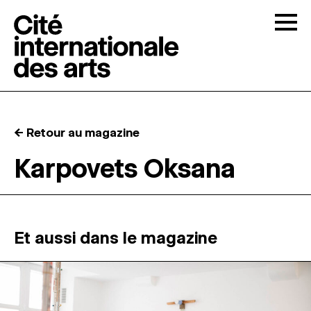
Skip to content
Togg
APPELS À CANDIDATURES
← Retour au magazine
LA CITÉ
↓
Karpovets Oksana
RÉSIDENCES
↓
ATELIERS OUVERTS
Et aussi dans le magazine
PROGRAMMATION