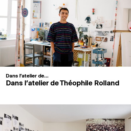
MAGAZINE
ESPACES DE PRATIQUE ARTISTIQUE
↓
Recherche
Connexion
↓
Dans l'atelier de...
Dans l’atelier de Théophile Rolland