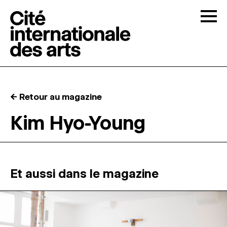
Skip to content
Togg
APPELS À CANDIDATURES
← Retour au magazine
LA CITÉ
↓
Kim Hyo-Young
RÉSIDENCES
↓
ATELIERS OUVERTS
Et aussi dans le magazine
PROGRAMMATION