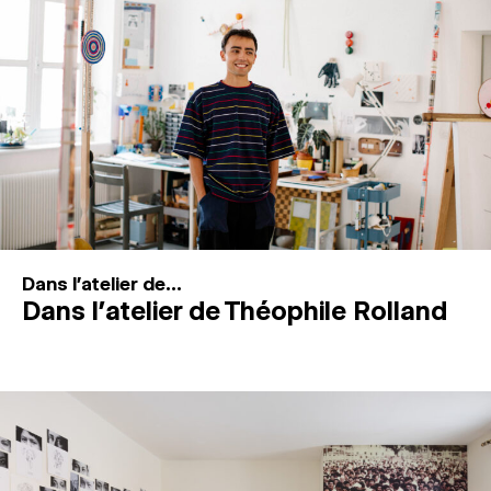
MAGAZINE
ESPACES DE PRATIQUE ARTISTIQUE
↓
Recherche
Connexion
↓
Dans l'atelier de...
Dans l’atelier de Théophile Rolland