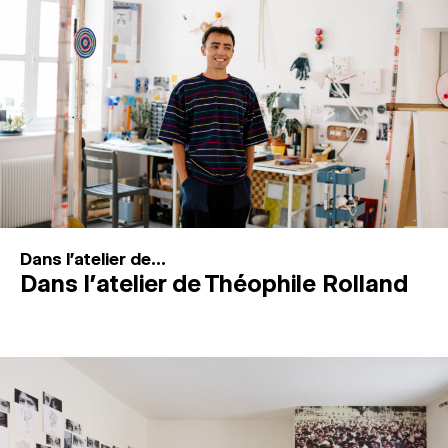
MAGAZINE
ESPACES DE PRATIQUE ARTISTIQUE
↓
Recherche
Connexion
↓
Dans l'atelier de...
Dans l’atelier de Théophile Rolland