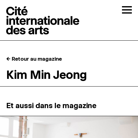
Skip to content
Togg
APPELS À CANDIDATURES
← Retour au magazine
LA CITÉ
↓
Kim Min Jeong
RÉSIDENCES
↓
ATELIERS OUVERTS
Et aussi dans le magazine
PROGRAMMATION