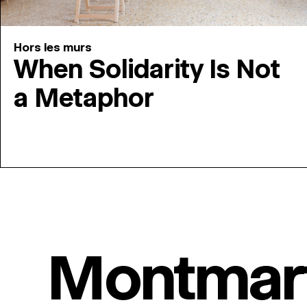
Hors les murs
When Solidarity Is Not
a Metaphor
Montmar