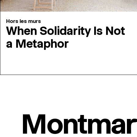
Hors les murs
When Solidarity Is Not
a Metaphor
Montmar