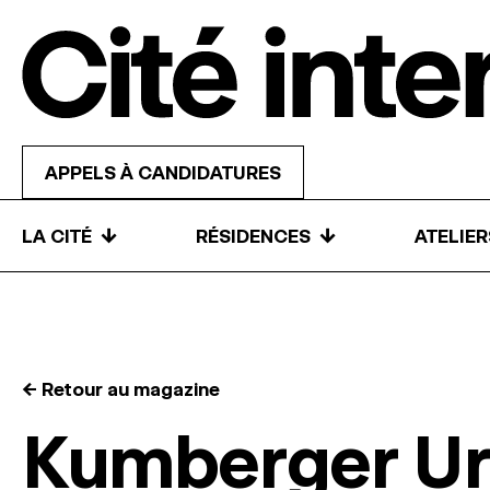
Skip to content
APPELS À CANDIDATURES
↓
↓
LA CITÉ
RÉSIDENCES
ATELIE
← Retour au magazine
Kumberger U