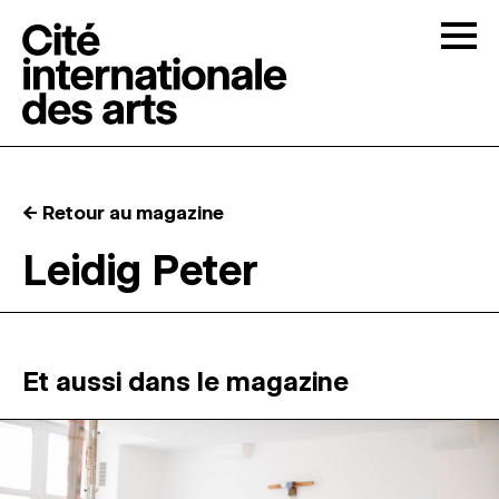
Skip to content
Togg
APPELS À CANDIDATURES
← Retour au magazine
LA CITÉ
↓
Leidig Peter
RÉSIDENCES
↓
ATELIERS OUVERTS
Et aussi dans le magazine
PROGRAMMATION