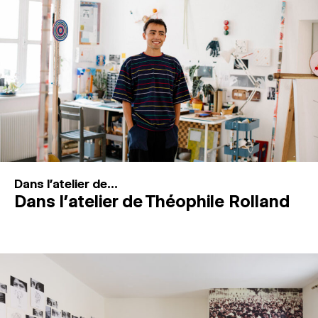
MAGAZINE
ESPACES DE PRATIQUE ARTISTIQUE
↓
Recherche
Connexion
↓
Dans l'atelier de...
Dans l’atelier de Théophile Rolland