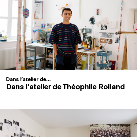
MAGAZINE
ESPACES DE PRATIQUE ARTISTIQUE
↓
Recherche
Connexion
↓
Dans l'atelier de...
Dans l’atelier de Théophile Rolland