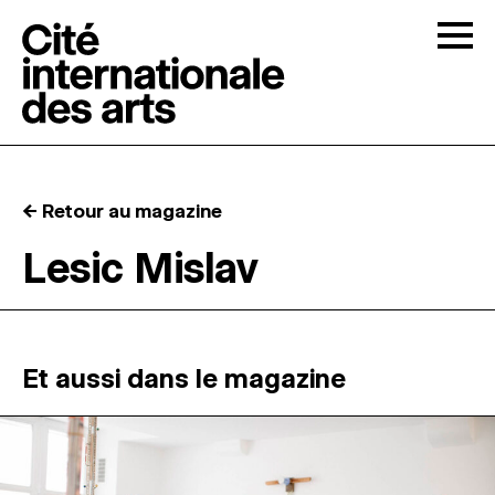
Skip to content
Togg
APPELS À CANDIDATURES
← Retour au magazine
LA CITÉ
↓
Lesic Mislav
RÉSIDENCES
↓
ATELIERS OUVERTS
Et aussi dans le magazine
PROGRAMMATION