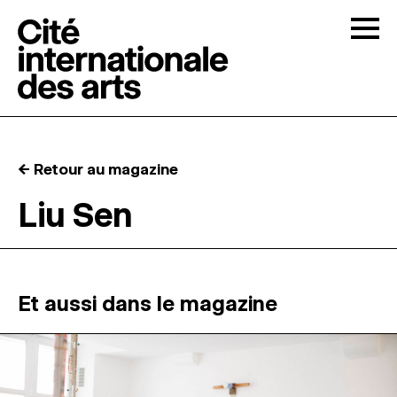
Skip to content
Togg
APPELS À CANDIDATURES
← Retour au magazine
LA CITÉ
↓
Liu Sen
RÉSIDENCES
↓
ATELIERS OUVERTS
Et aussi dans le magazine
PROGRAMMATION