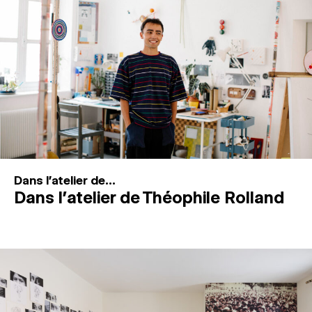
MAGAZINE
ESPACES DE PRATIQUE ARTISTIQUE
↓
Recherche
Connexion
↓
Dans l'atelier de...
Dans l’atelier de Théophile Rolland