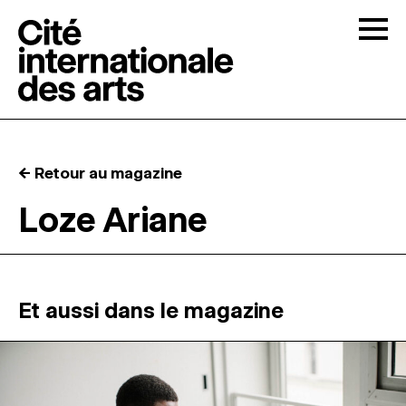
Skip to content
Togg
APPELS À CANDIDATURES
← Retour au magazine
LA CITÉ
↓
Loze Ariane
RÉSIDENCES
↓
ATELIERS OUVERTS
Et aussi dans le magazine
PROGRAMMATION