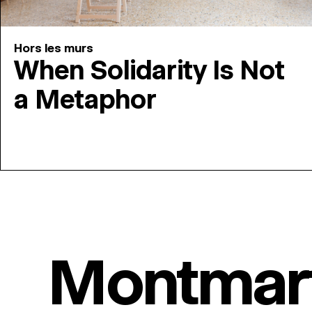
Hors les murs
When Solidarity Is Not
a Metaphor
Montmar