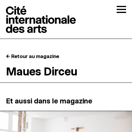
Skip to content
Togg
APPELS À CANDIDATURES
← Retour au magazine
LA CITÉ
↓
Maues Dirceu
RÉSIDENCES
↓
ATELIERS OUVERTS
Et aussi dans le magazine
PROGRAMMATION