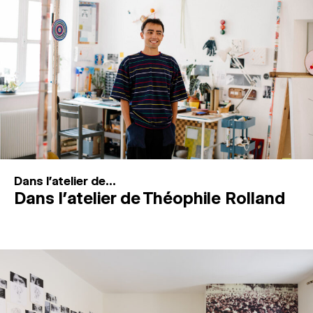
MAGAZINE
ESPACES DE PRATIQUE ARTISTIQUE
↓
Recherche
Connexion
↓
Dans l'atelier de...
Dans l’atelier de Théophile Rolland