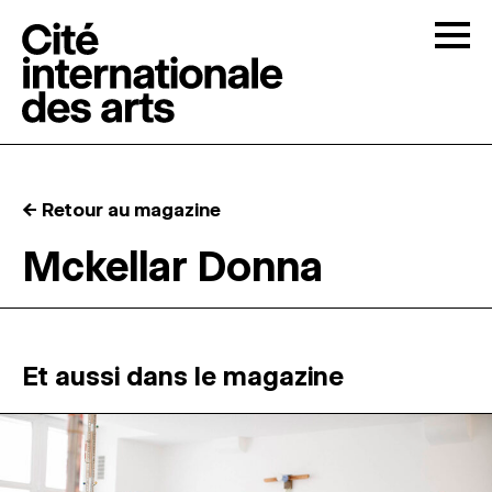
Skip to content
Togg
APPELS À CANDIDATURES
← Retour au magazine
LA CITÉ
↓
Mckellar Donna
RÉSIDENCES
↓
ATELIERS OUVERTS
Et aussi dans le magazine
PROGRAMMATION