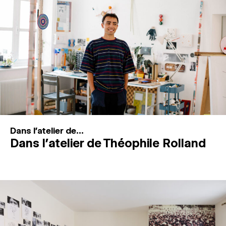
MAGAZINE
ESPACES DE PRATIQUE ARTISTIQUE
↓
Recherche
Connexion
↓
Dans l'atelier de...
Dans l’atelier de Théophile Rolland