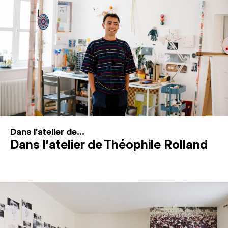
MAGAZINE
ESPACES DE PRATIQUE ARTISTIQUE
↓
Recherche
Connexion
↓
Dans l'atelier de...
Dans l’atelier de Théophile Rolland