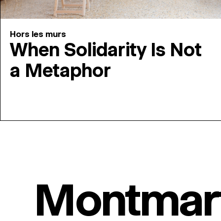
Hors les murs
When Solidarity Is Not
a Metaphor
Montmar