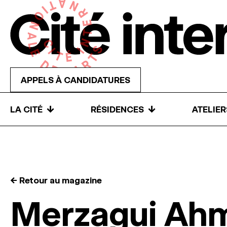
Skip to content
APPELS À CANDIDATURES
↓
↓
LA CITÉ
RÉSIDENCES
ATELIE
← Retour au magazine
Merzagui Ah