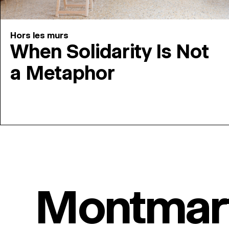
Hors les murs
When Solidarity Is Not
a Metaphor
Montmar