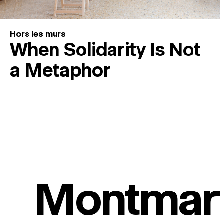
Hors les murs
When Solidarity Is Not
a Metaphor
Montmar