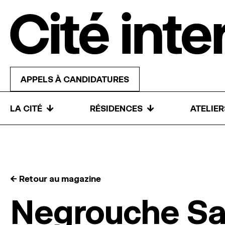
Skip to content
APPELS À CANDIDATURES
↓
↓
LA CITÉ
RÉSIDENCES
ATELIE
← Retour au magazine
Negrouche Sa