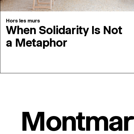
Hors les murs
When Solidarity Is Not
a Metaphor
Montmar