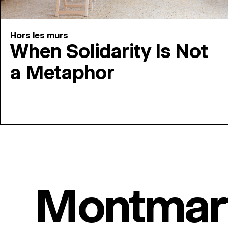
Hors les murs
When Solidarity Is Not
a Metaphor
Montmar