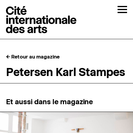
Skip to content
Togg
APPELS À CANDIDATURES
← Retour au magazine
LA CITÉ
↓
Petersen Karl Stampes
RÉSIDENCES
↓
ATELIERS OUVERTS
Et aussi dans le magazine
PROGRAMMATION