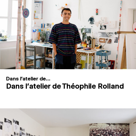
MAGAZINE
ESPACES DE PRATIQUE ARTISTIQUE
↓
Recherche
Connexion
↓
Dans l'atelier de...
Dans l’atelier de Théophile Rolland