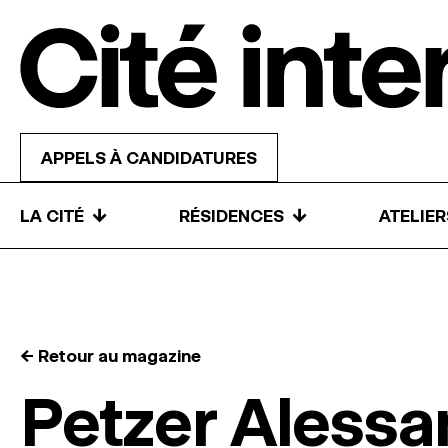
Skip to content
APPELS À CANDIDATURES
↓
↓
LA CITÉ
RÉSIDENCES
ATELIE
← Retour au magazine
Petzer Alessa