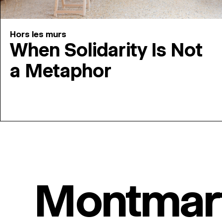
Hors les murs
When Solidarity Is Not
a Metaphor
Montmar