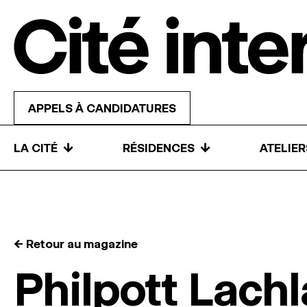
Skip to content
APPELS À CANDIDATURES
↓
↓
LA CITÉ
RÉSIDENCES
ATELIE
← Retour au magazine
Philpott Lach