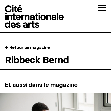
Skip to content
Togg
APPELS À CANDIDATURES
← Retour au magazine
LA CITÉ
↓
Ribbeck Bernd
RÉSIDENCES
↓
ATELIERS OUVERTS
Et aussi dans le magazine
PROGRAMMATION