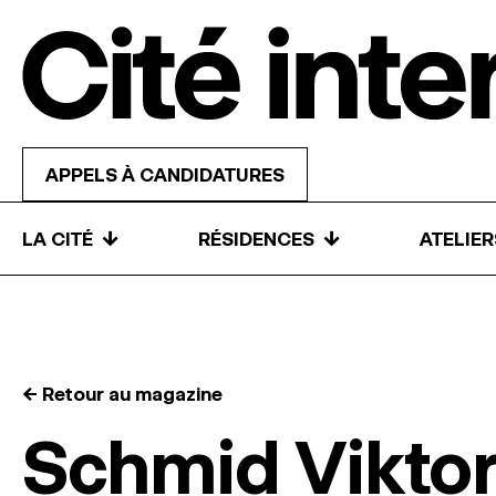
Skip to content
APPELS À CANDIDATURES
↓
↓
LA CITÉ
RÉSIDENCES
ATELIE
← Retour au magazine
Schmid Viktor