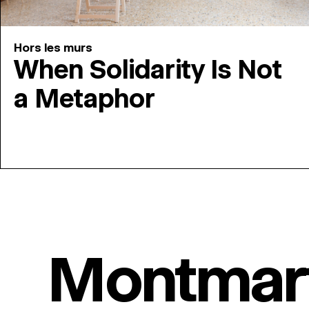
Hors les murs
When Solidarity Is Not
a Metaphor
Montmar