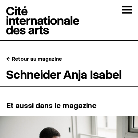
Skip to content
Togg
APPELS À CANDIDATURES
← Retour au magazine
LA CITÉ
↓
Schneider Anja Isabel
RÉSIDENCES
↓
ATELIERS OUVERTS
Et aussi dans le magazine
PROGRAMMATION