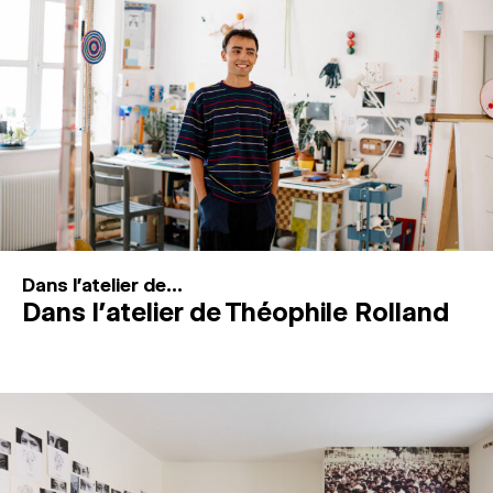
MAGAZINE
ESPACES DE PRATIQUE ARTISTIQUE
↓
Recherche
Connexion
↓
Dans l'atelier de...
Dans l’atelier de Théophile Rolland