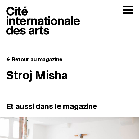
Skip to content
Togg
APPELS À CANDIDATURES
← Retour au magazine
LA CITÉ
↓
Stroj Misha
RÉSIDENCES
↓
ATELIERS OUVERTS
Et aussi dans le magazine
PROGRAMMATION