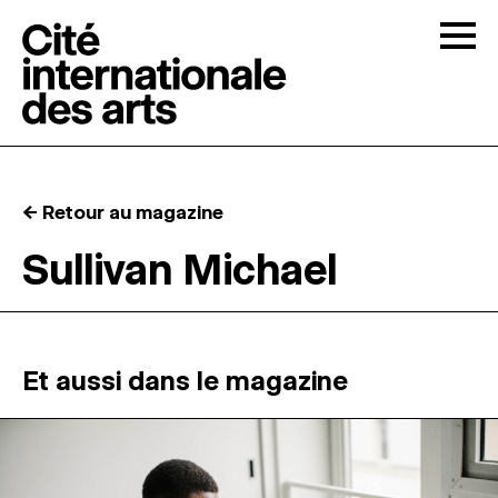
Skip to content
Togg
APPELS À CANDIDATURES
← Retour au magazine
LA CITÉ
↓
Sullivan Michael
RÉSIDENCES
↓
ATELIERS OUVERTS
Et aussi dans le magazine
PROGRAMMATION