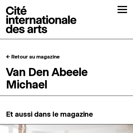
Skip to content
Togg
APPELS À CANDIDATURES
← Retour au magazine
LA CITÉ
↓
Van Den Abeele
Michael
RÉSIDENCES
↓
ATELIERS OUVERTS
Et aussi dans le magazine
PROGRAMMATION