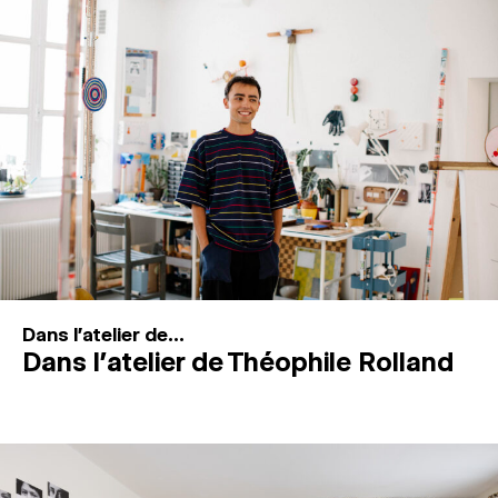
MAGAZINE
ESPACES DE PRATIQUE ARTISTIQUE
↓
Recherche
Connexion
↓
Dans l'atelier de...
Dans l’atelier de Théophile Rolland