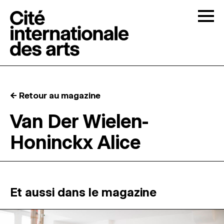
Skip to content
Togg
APPELS À CANDIDATURES
← Retour au magazine
LA CITÉ
↓
Van Der Wielen-
Honinckx Alice
RÉSIDENCES
↓
ATELIERS OUVERTS
Et aussi dans le magazine
PROGRAMMATION