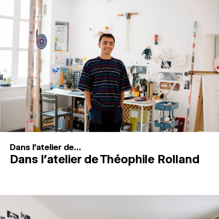
MAGAZINE
ESPACES DE PRATIQUE ARTISTIQUE
↓
Recherche
Connexion
↓
Dans l'atelier de...
Dans l’atelier de Théophile Rolland