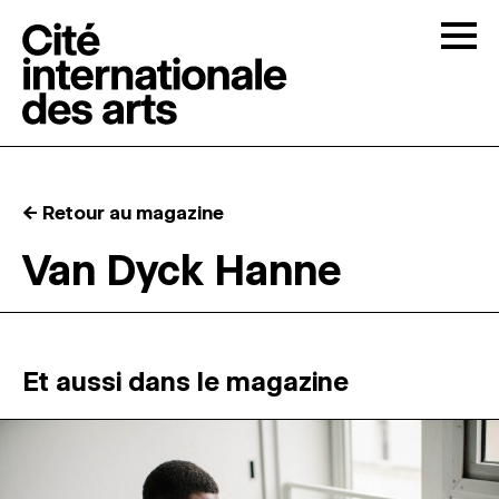
Skip to content
Togg
APPELS À CANDIDATURES
← Retour au magazine
LA CITÉ
↓
Van Dyck Hanne
RÉSIDENCES
↓
ATELIERS OUVERTS
Et aussi dans le magazine
PROGRAMMATION