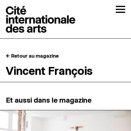
Skip to content
Togg
APPELS À CANDIDATURES
← Retour au magazine
LA CITÉ
↓
Vincent François
RÉSIDENCES
↓
ATELIERS OUVERTS
Et aussi dans le magazine
PROGRAMMATION