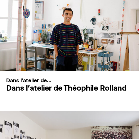
MAGAZINE
ESPACES DE PRATIQUE ARTISTIQUE
↓
Recherche
Connexion
↓
Dans l'atelier de...
Dans l’atelier de Théophile Rolland