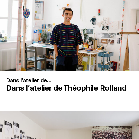
MAGAZINE
ESPACES DE PRATIQUE ARTISTIQUE
↓
Recherche
Connexion
↓
Dans l'atelier de...
Dans l’atelier de Théophile Rolland