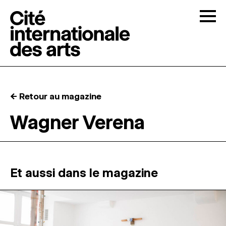
Skip to content
Togg
APPELS À CANDIDATURES
← Retour au magazine
LA CITÉ
↓
Wagner Verena
RÉSIDENCES
↓
ATELIERS OUVERTS
Et aussi dans le magazine
PROGRAMMATION