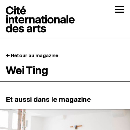
Skip to content
Togg
APPELS À CANDIDATURES
← Retour au magazine
LA CITÉ
↓
Wei Ting
RÉSIDENCES
↓
ATELIERS OUVERTS
Et aussi dans le magazine
PROGRAMMATION