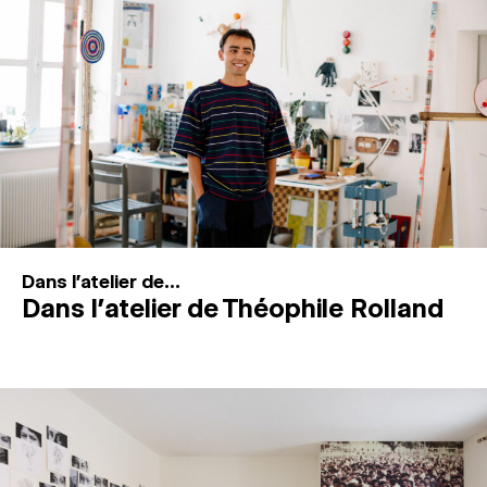
MAGAZINE
ESPACES DE PRATIQUE ARTISTIQUE
↓
Recherche
Connexion
↓
Dans l'atelier de...
Dans l’atelier de Théophile Rolland