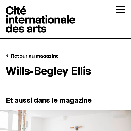
Skip to content
Togg
APPELS À CANDIDATURES
← Retour au magazine
LA CITÉ
↓
Wills-Begley Ellis
RÉSIDENCES
↓
ATELIERS OUVERTS
Et aussi dans le magazine
PROGRAMMATION