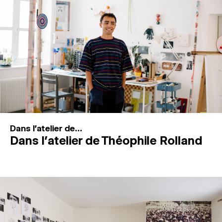
MAGAZINE
ESPACES DE PRATIQUE ARTISTIQUE
↓
Recherche
Connexion
↓
Dans l'atelier de...
Dans l’atelier de Théophile Rolland